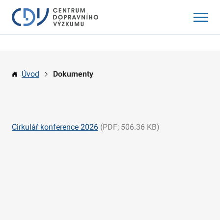
Program
Místo a ubytování
Úvod
Dokumenty
Registrace
Vložné a příspěvky
Dokumenty
Cirkulář konference 2026
(PDF; 506.36 KB)
Uplynulé ročníky
Kontakty